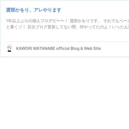
渡部かをり、アレやります
1年以上ぶりの個人ブログだ〜〜！ 渡部かをりです。 それでもベー
と書くゾ！ 目次ブログ更新してない間、何やってたのよ！いったん
KAWORI WATANABE official Blog & Web Site