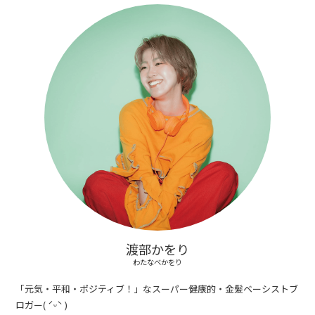
渡部かをり
わたなべかをり
「元気・平和・ポジティブ！」なスーパー健康的・金髪ベーシストブ
ロガー( ˊᵕˋ )