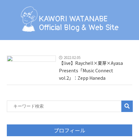
KAWORI WATANABE
Official Blog & Web Site
KAWORI WATANABE
Official Blog & Web Site
BLOG
INFORMATION
2022.02.05
【live】Raychell×夏芽×Ayasa
SCHEDULE
Presents「Music Connect
vol.2」：Zepp Haneda
PHOTO
LESSON
PROFILE
プロフィール
CONTACT