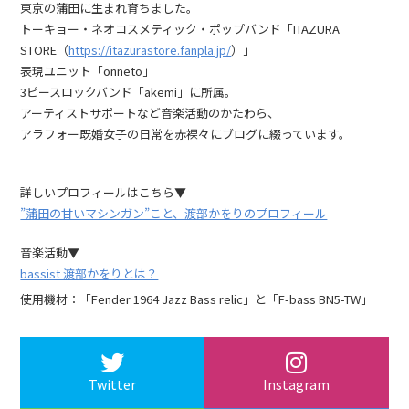
東京の蒲田に生まれ育ちました。
トーキョー・ネオコスメティック・ポップバンド「ITAZURA
STORE（
https://itazurastore.fanpla.jp/
）」
表現ユニット「onneto」
3ピースロックバンド「akemi」に所属。
アーティストサポートなど音楽活動のかたわら、
アラフォー既婚女子の日常を赤裸々にブログに綴っています。
詳しいプロフィールはこちら▼
”蒲田の甘いマシンガン”こと、渡部かをりのプロフィール
音楽活動▼
bassist 渡部かをりとは？
使用機材：「Fender 1964 Jazz Bass relic」と「F-bass BN5-TW」
Twitter
Instagram