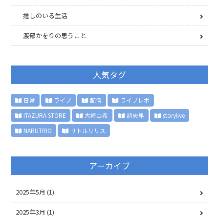
推しのいる生活
渡部かをりの思うこと
人気タグ
日常
ライブ
配信
ライブレポ
ITAZURA STORE
大崎由希
詩央里
storylive
NARUTRIO
リトルリリス
アーカイブ
2025年5月
(1)
2025年3月
(1)