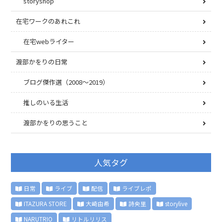
storyshop
在宅ワークのあれこれ
在宅webライター
渡部かをりの日常
ブログ傑作選（2008〜2019）
推しのいる生活
渡部かをりの思うこと
人気タグ
日常
ライブ
配信
ライブレポ
ITAZURA STORE
大崎由希
詩央里
storylive
NARUTRIO
リトルリリス