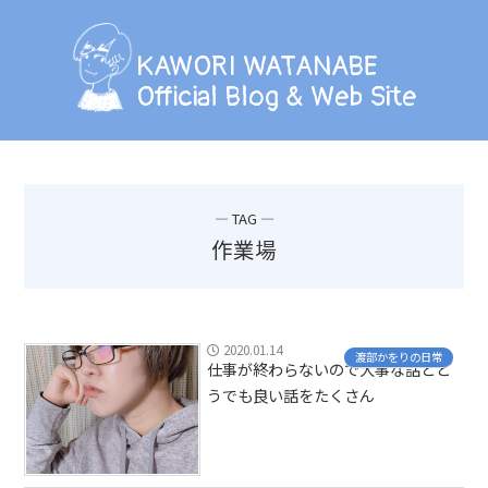
KAWORI WATANABE
Official Blog & Web Site
KAWORI WATANABE
Official Blog & Web Site
BLOG
INFORMATION
― TAG ―
SCHEDULE
作業場
PHOTO
LESSON
2020.01.14
渡部かをりの日常
仕事が終わらないので大事な話とど
うでも良い話をたくさん
PROFILE
CONTACT