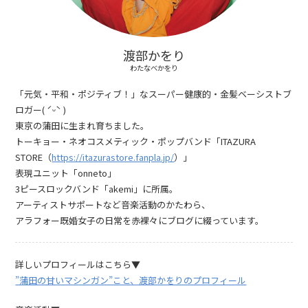
渡部かをり
わたなべかをり
「元気・平和・ポジティブ！」なスーパー健康的・金髪ベーシストブ
ロガー( ˊᵕˋ )
東京の蒲田に生まれ育ちました。
トーキョー・ネオコスメティック・ポップバンド「ITAZURA
STORE（
https://itazurastore.fanpla.jp/
）」
表現ユニット「onneto」
3ピースロックバンド「akemi」に所属。
アーティストサポートなど音楽活動のかたわら、
アラフォー既婚女子の日常を赤裸々にブログに綴っています。
詳しいプロフィールはこちら▼
”蒲田の甘いマシンガン”こと、渡部かをりのプロフィール