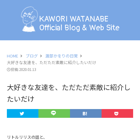
KAWORI WATANABE
Official Blog & Web Site
KAWORI WATANABE
Official Blog & Web Site
BLOG
INFORMATION
HOME
ブログ
渡部かをりの日常
大好きな友達を、ただただ素敵に紹介したいだけ
SCHEDULE
投稿:2020.01.13
PHOTO
大好きな友達を、ただただ素敵に紹介し
たいだけ
LESSON
PROFILE
CONTACT
リトルリリスの話と、