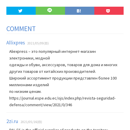
COMMENT
Allixpres
2021/05/09(日)
Aliexpress – это популярный интернет-магазин
электроники, модной
одежды и обуви, аксессуаров, товаров для дома и многих
других товаров от китайских производителей.
Широкий ассортимент продукции представлен более 100
миллионами изделий
по низким ценам.
https://journal.espe.edu.ec/ojs/index.php/revista-seguridad-
defensa/comment/view/2021/0/346
2zi.ru
2021/05/16(日)
PAL ES is the official supplier of products on the territory