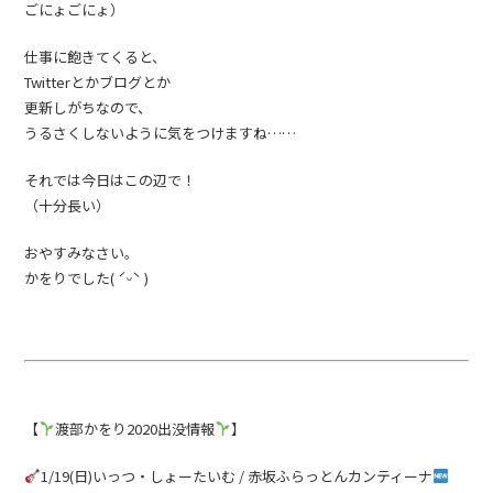
ごにょごにょ）
仕事に飽きてくると、
Twitterとかブログとか
更新しがちなので、
うるさくしないように気をつけますね……
それでは今日はこの辺で！
（十分長い）
おやすみなさい。
かをりでした( ˊᵕˋ )
【
渡部かをり
2020
出没情報
】
1/19(
日
)
いっつ・しょーたいむ
/
赤坂ふらっとんカンティーナ