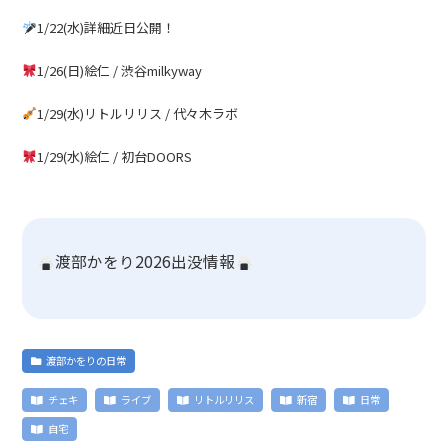
1/22(
水
)
詳細近日公開！
1/26(
日
)
絵仁
/
渋谷
milkyway
1/29(
水
)
リトルリリス
/
代々木ラボ
1/29(
水
)
絵仁
/
初台
DOORS
渡部かをり2026出没情報
渡部かをりの日常
チェキ
ライブ
リトルリリス
新宿
日常
自宅