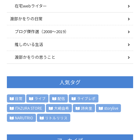
在宅webライター
渡部かをりの日常
ブログ傑作選（2008〜2019）
推しのいる生活
渡部かをりの思うこと
人気タグ
日常
ライブ
配信
ライブレポ
ITAZURA STORE
大崎由希
詩央里
storylive
NARUTRIO
リトルリリス