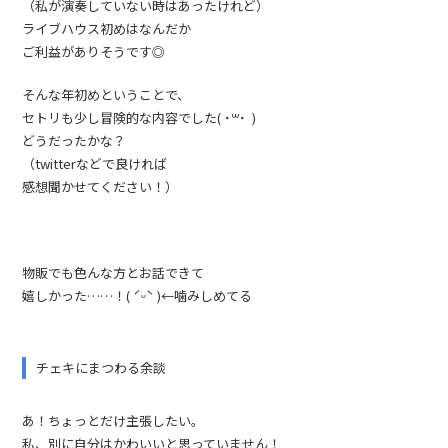
（私が演奏していない時はあったけれど）
ライブハウス初めはなんだか
ご利益がありそうです◎
そんな年初めということで、
セトリも少し冒険的な内容でした( ˙꒳​˙ )
どうだったかな？
（twitterなどで良ければ
感想聞かせてください！）
物販でも色んな方とお話できて
嬉しかった……！( ˊᵕˋ )←噛みしめてる
チェキにまつわる余談
あ！ちょっとだけ主張したい。
私、別に自分はかわいいと思っていません！