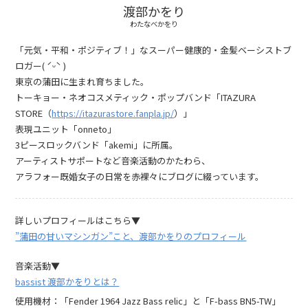
渡部かをり
わたなべかをり
「元気・平和・ポジティブ！」なスーパー健康的・金髪ベーシストブ
ロガー( ˊᵕˋ )
東京の蒲田に生まれ育ちました。
トーキョー・ネオコスメティック・ポップバンド「ITAZURA
STORE（
https://itazurastore.fanpla.jp/
）」
表現ユニット「onneto」
3ピースロックバンド「akemi」に所属。
アーティストサポートなど音楽活動のかたわら、
アラフォー既婚女子の日常を赤裸々にブログに綴っています。
詳しいプロフィールはこちら▼
”蒲田の甘いマシンガン”こと、渡部かをりのプロフィール
音楽活動▼
bassist 渡部かをりとは？
使用機材：「Fender 1964 Jazz Bass relic」と「F-bass BN5-TW」