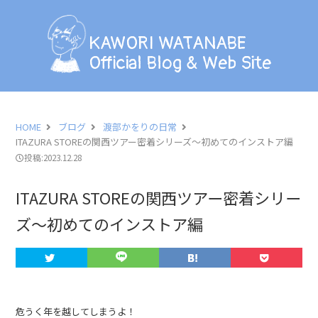
KAWORI WATANABE
Official Blog & Web Site
KAWORI WATANABE
Official Blog & Web Site
BLOG
INFORMATION
HOME
ブログ
渡部かをりの日常
ITAZURA STOREの関西ツアー密着シリーズ〜初めてのインストア編
SCHEDULE
投稿:2023.12.28
PHOTO
ITAZURA STOREの関西ツアー密着シリー
ズ〜初めてのインストア編
LESSON
PROFILE
CONTACT
危うく年を越してしまうよ！