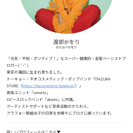
渡部かをり
わたなべかをり
「元気・平和・ポジティブ！」なスーパー健康的・金髪ベーシストブ
ロガー( ˊᵕˋ )
東京の蒲田に生まれ育ちました。
トーキョー・ネオコスメティック・ポップバンド「ITAZURA
STORE（
https://itazurastore.fanpla.jp/
）」
表現ユニット「onneto」
3ピースロックバンド「akemi」に所属。
アーティストサポートなど音楽活動のかたわら、
アラフォー既婚女子の日常を赤裸々にブログに綴っています。
詳しいプロフィールはこちら▼