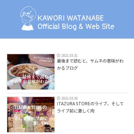
KAWORI WATANABE
Official Blog & Web Site
KAWORI WATANABE
Official Blog & Web Site
BLOG
INFORMATION
2021.03.31
最後まで読むと、サムネの意味がわ
SCHEDULE
かるブログ
PHOTO
LESSON
2021.03.26
ITAZURA STOREのライブ、そして
ライブ前に激しく肉
PROFILE
CONTACT