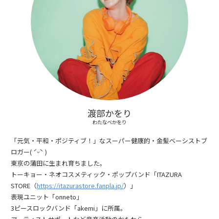
渡部かをり
わたなべかをり
「元気・平和・ポジティブ！」なスーパー健康的・金髪ベーシストブ
ロガー( ˊᵕˋ )
東京の蒲田に生まれ育ちました。
トーキョー・ネオコスメティック・ポップバンド「ITAZURA
STORE（
https://itazurastore.fanpla.jp/
）」
表現ユニット「onneto」
3ピースロックバンド「akemi」に所属。