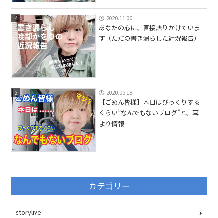
4
2020.11.06
あなたの心に、直接語りかけていま
す（ただの書き漏らした近況報告）
5
2020.05.18
【ごめん皆様】本日はびっくりする
くらい”なんでもないブログ”と、耳
より情報
カテゴリー
storylive