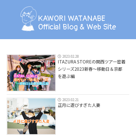
KAWORI WATANABE
Official Blog & Web Site
KAWORI WATANABE
Official Blog & Web Site
BLOG
INFORMATION
2023.02.28
ITAZURA STOREの関西ツアー密着
SCHEDULE
シリーズ2023新春〜移動日＆京都
を遊ぶ編
PHOTO
LESSON
2023.02.21
正月に遊びすぎた人妻
PROFILE
CONTACT