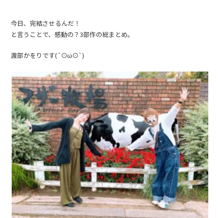
今日、完結させるんだ！
と言うことで、感動の？3部作の総まとめ。
渡部かをりです(´⊙ω⊙`)