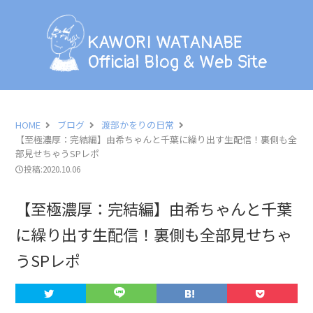
KAWORI WATANABE
Official Blog & Web Site
KAWORI WATANABE
Official Blog & Web Site
BLOG
INFORMATION
HOME
ブログ
渡部かをりの日常
【至極濃厚：完結編】由希ちゃんと千葉に繰り出す生配信！裏側も全
SCHEDULE
部見せちゃうSPレポ
投稿:2020.10.06
PHOTO
【至極濃厚：完結編】由希ちゃんと千葉
LESSON
に繰り出す生配信！裏側も全部見せちゃ
うSPレポ
PROFILE
CONTACT