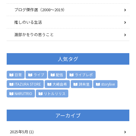
ブログ傑作選（2008〜2019）
推しのいる生活
渡部かをりの思うこと
人気タグ
日常
ライブ
配信
ライブレポ
ITAZURA STORE
大崎由希
詩央里
storylive
NARUTRIO
リトルリリス
アーカイブ
2025年5月
(1)