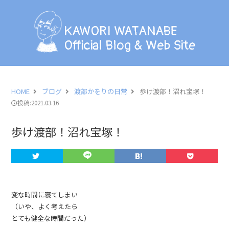
KAWORI WATANABE
Official Blog & Web Site
KAWORI WATANABE
Official Blog & Web Site
BLOG
INFORMATION
HOME
ブログ
渡部かをりの日常
歩け渡部！沼れ宝塚！
投稿:2021.03.16
SCHEDULE
歩け渡部！沼れ宝塚！
PHOTO
LESSON
PROFILE
変な時間に寝てしまい
（いや、よく考えたら
とても健全な時間だった）
CONTACT