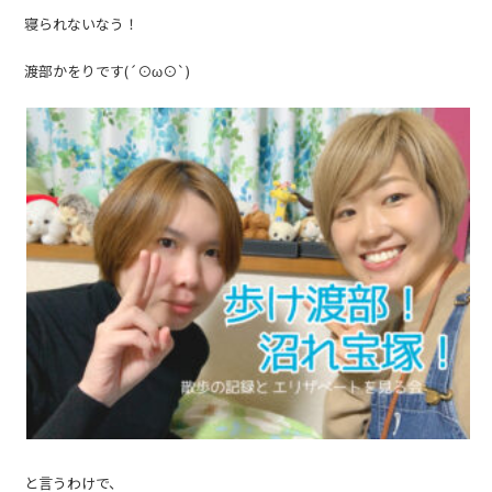
寝られないなう！
渡部かをりです(´⊙ω⊙`)
と言うわけで、