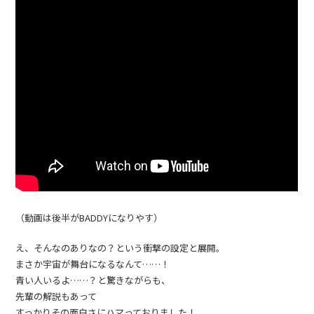
（動画は後半がBADDYになりやす）
え、そんなのありなの？という衝撃の設定と展開。
まさか宇宙が舞台になるなんて……！
青い人いるよ……？と驚きながらも、
先輩の解説もあって
すっかりその面白さにハマっておりました！