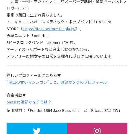
「元気・平和・ポジティブ！」なスーパー健康的・金髪ベーシストブ
ロガー( ˊᵕˋ )
東京の蒲田に生まれ育ちました。
トーキョー・ネオコスメティック・ポップバンド「ITAZURA
STORE（
https://itazurastore.fanpla.jp/
）」
表現ユニット「onneto」
3ピースロックバンド「akemi」に所属。
アーティストサポートなど音楽活動のかたわら、
アラフォー既婚女子の日常を赤裸々にブログに綴っています。
詳しいプロフィールはこちら▼
”蒲田の甘いマシンガン”こと、渡部かをりのプロフィール
音楽活動▼
bassist 渡部かをりとは？
使用機材：「Fender 1964 Jazz Bass relic」と「F-bass BN5-TW」