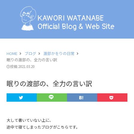
KAWORI WATANABE
Official Blog & Web Site
KAWORI WATANABE
Official Blog & Web Site
BLOG
INFORMATION
HOME
ブログ
渡部かをりの日常
眠りの渡部の、全力の言い訳
SCHEDULE
投稿:2021.03.20
PHOTO
眠りの渡部の、全力の言い訳
LESSON
PROFILE
大して書いていない上に、
途中で寝てしまったブログがこちらです。
CONTACT