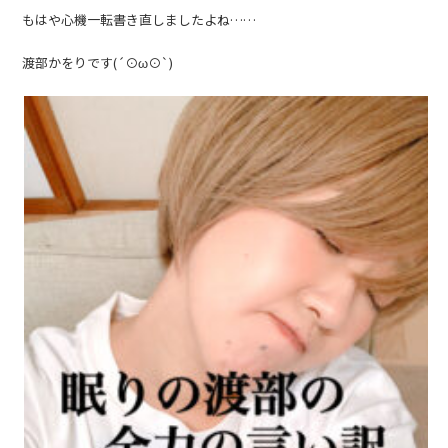
もはや心機一転書き直しましたよね……
渡部かをりです(´⊙ω⊙`)