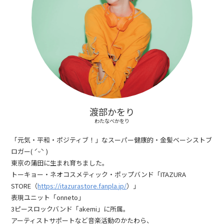
渡部かをり
わたなべかをり
「元気・平和・ポジティブ！」なスーパー健康的・金髪ベーシストブ
ロガー( ˊᵕˋ )
東京の蒲田に生まれ育ちました。
トーキョー・ネオコスメティック・ポップバンド「ITAZURA
STORE（
https://itazurastore.fanpla.jp/
）」
表現ユニット「onneto」
3ピースロックバンド「akemi」に所属。
アーティストサポートなど音楽活動のかたわら、