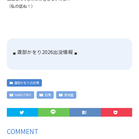
（私の話ね！）
渡部かをり2026出没情報
渡部かをりの日常
NARUTRIO
日常
詩央里
COMMENT