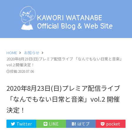
KAWORI WATANABE
Official Blog & Web Site
KAWORI WATANABE
Official Blog & Web Site
BLOG
INFORMATION
HOME
お知らせ
2020年8月23日(日)プレミア配信ライブ 「なんでもない日常と音楽」
SCHEDULE
vol.2 開催決定！
投稿:2020.07.06
PHOTO
2020年8月23日(日)プレミア配信ライブ
LESSON
「なんでもない日常と音楽」vol.2 開催
決定！
PROFILE
Twitter
LINE
はてブ
pocket
CONTACT