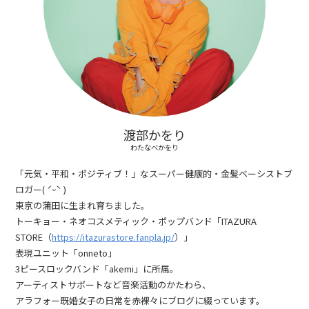
渡部かをり
わたなべかをり
「元気・平和・ポジティブ！」なスーパー健康的・金髪ベーシストブ
ロガー( ˊᵕˋ )
東京の蒲田に生まれ育ちました。
トーキョー・ネオコスメティック・ポップバンド「ITAZURA
STORE（
https://itazurastore.fanpla.jp/
）」
表現ユニット「onneto」
3ピースロックバンド「akemi」に所属。
アーティストサポートなど音楽活動のかたわら、
アラフォー既婚女子の日常を赤裸々にブログに綴っています。