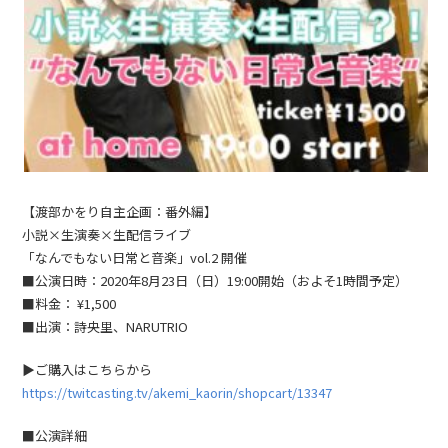
【渡部かをり自主企画：番外編】
小説×生演奏×生配信ライブ
「なんでもない日常と音楽」vol.2 開催
■公演日時：2020年8月23日（日）19:00開始（およそ1時間予定）
■料金： ¥1,500
■出演：詩央里、NARUTRIO
▶︎ご購入はこちらから
https://twitcasting.tv/akemi_kaorin/shopcart/13347
■公演詳細