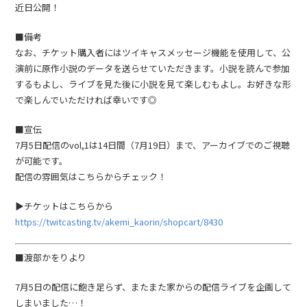
近日公開！
■備考
なお、チケット購入者にはツイキャスメッセージ機能を使用して、公
演前に原作小説のデータを送らせていただきます。小説を読んで参加
するもよし、ライブを見た後に小説を見て楽しむもよし。お好きな形
で楽しんでいただければ幸いです◎
■宣伝
7月5日配信のvol,1は14日間（7月19日）まで、アーカイブでのご視聴
が可能です。
配信の雰囲気はこちらからチェック！
▶︎チケットはこちらから
https://twitcasting.tv/akemi_kaorin/shopcart/8430
■渡部かをりより
7月5日の配信に飽き足らず、またまた家からの配信ライブを企画して
しまいました…！