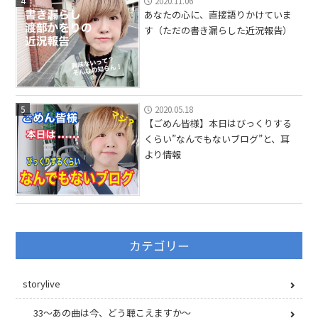
4
2020.11.06
あなたの心に、直接語りかけていま
す（ただの書き漏らした近況報告）
5
2020.05.18
【ごめん皆様】本日はびっくりする
くらい”なんでもないブログ”と、耳
より情報
カテゴリー
storylive
33〜あの曲は今、どう聴こえますか〜