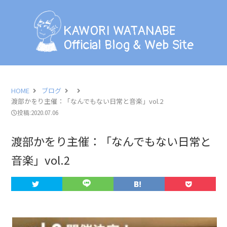
KAWORI WATANABE
Official Blog & Web Site
KAWORI WATANABE
Official Blog & Web Site
BLOG
INFORMATION
HOME
ブログ
渡部かをり主催：「なんでもない日常と音楽」vol.2
SCHEDULE
投稿:2020.07.06
PHOTO
渡部かをり主催：「なんでもない日常と
音楽」vol.2
LESSON
PROFILE
CONTACT