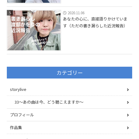
5
2020.11.06
あなたの心に、直接語りかけていま
す（ただの書き漏らした近況報告）
カテゴリー
storylive
33〜あの曲は今、どう聴こえますか〜
プロフィール
作品集