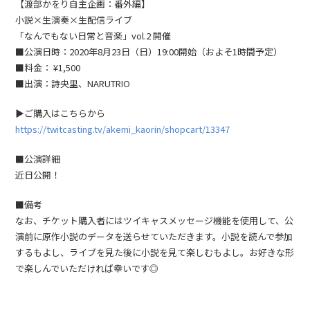
【渡部かをり自主企画：番外編】
小説×生演奏×生配信ライブ
「なんでもない日常と音楽」vol.2 開催
■公演日時：2020年8月23日（日）19:00開始（およそ1時間予定）
■料金： ¥1,500
■出演：詩央里、NARUTRIO
▶︎ご購入はこちらから
https://twitcasting.tv/akemi_kaorin/shopcart/13347
■公演詳細
近日公開！
■備考
なお、チケット購入者にはツイキャスメッセージ機能を使用して、公
演前に原作小説のデータを送らせていただきます。小説を読んで参加
するもよし、ライブを見た後に小説を見て楽しむもよし。お好きな形
で楽しんでいただければ幸いです◎