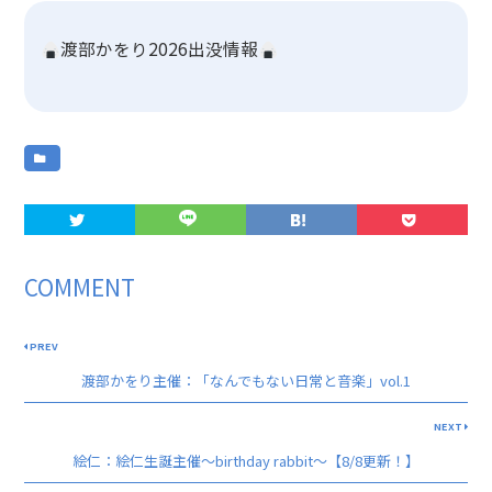
渡部かをり2026出没情報
COMMENT
PREV
渡部かをり主催：「なんでもない日常と音楽」vol.1
NEXT
絵仁：絵仁生誕主催〜birthday rabbit〜【8/8更新！】