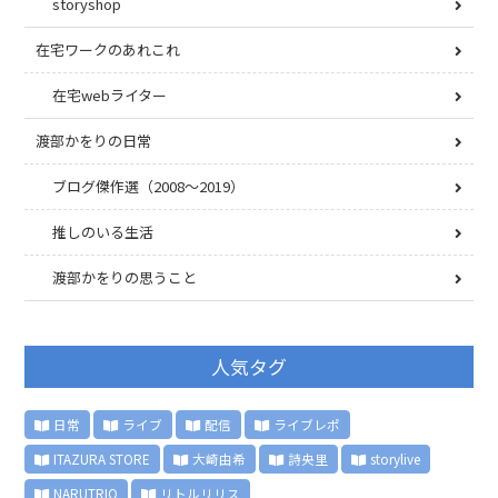
storyshop
在宅ワークのあれこれ
在宅webライター
渡部かをりの日常
ブログ傑作選（2008〜2019）
推しのいる生活
渡部かをりの思うこと
人気タグ
日常
ライブ
配信
ライブレポ
ITAZURA STORE
大崎由希
詩央里
storylive
NARUTRIO
リトルリリス