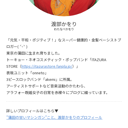
渡部かをり
わたなべかをり
「元気・平和・ポジティブ！」なスーパー健康的・金髪ベーシストブ
ロガー( ˊᵕˋ )
東京の蒲田に生まれ育ちました。
トーキョー・ネオコスメティック・ポップバンド「ITAZURA
STORE（
https://itazurastore.fanpla.jp/
）」
表現ユニット「onneto」
3ピースロックバンド「akemi」に所属。
アーティストサポートなど音楽活動のかたわら、
アラフォー既婚女子の日常を赤裸々にブログに綴っています。
詳しいプロフィールはこちら▼
”蒲田の甘いマシンガン”こと、渡部かをりのプロフィール