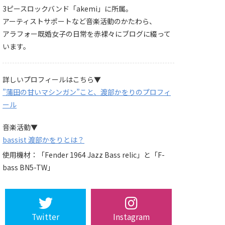
3ピースロックバンド「akemi」に所属。
アーティストサポートなど音楽活動のかたわら、
アラフォー既婚女子の日常を赤裸々にブログに綴って
います。
詳しいプロフィールはこちら▼
”蒲田の甘いマシンガン”こと、渡部かをりのプロフィ
ール
音楽活動▼
bassist 渡部かをりとは？
使用機材：「Fender 1964 Jazz Bass relic」と「F-
bass BN5-TW」
Twitter
Instagram