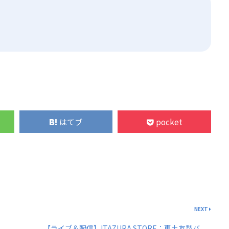
はてブ
pocket
NEXT
【ライブ＆配信】ITAZURA STORE：恵土友梨バ