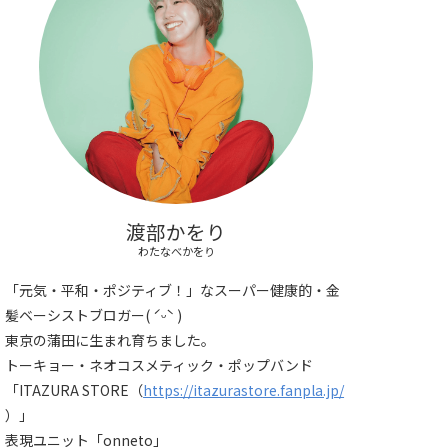
渡部かをり
わたなべかをり
「元気・平和・ポジティブ！」なスーパー健康的・金
髪ベーシストブロガー( ˊᵕˋ )
東京の蒲田に生まれ育ちました。
トーキョー・ネオコスメティック・ポップバンド
「ITAZURA STORE（
https://itazurastore.fanpla.jp/
）」
表現ユニット「onneto」