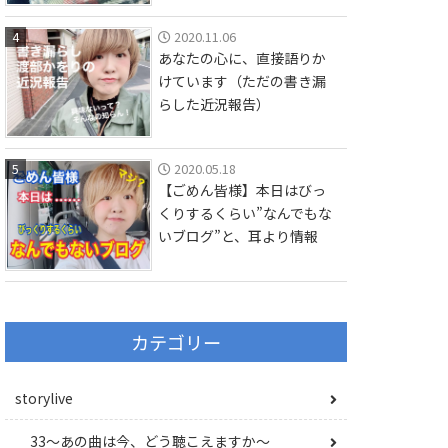
4
2020.11.06
あなたの心に、直接語りか
けています（ただの書き漏
らした近況報告）
5
2020.05.18
【ごめん皆様】本日はびっ
くりするくらい”なんでもな
いブログ”と、耳より情報
カテゴリー
storylive
33〜あの曲は今、どう聴こえますか〜