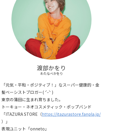
渡部かをり
わたなべかをり
「元気・平和・ポジティブ！」なスーパー健康的・金
髪ベーシストブロガー( ˊᵕˋ )
東京の蒲田に生まれ育ちました。
トーキョー・ネオコスメティック・ポップバンド
「ITAZURA STORE（
https://itazurastore.fanpla.jp/
）」
表現ユニット「onneto」