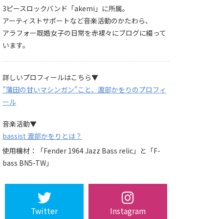
3ピースロックバンド「akemi」に所属。
アーティストサポートなど音楽活動のかたわら、
アラフォー既婚女子の日常を赤裸々にブログに綴って
います。
詳しいプロフィールはこちら▼
”蒲田の甘いマシンガン”こと、渡部かをりのプロフィ
ール
音楽活動▼
bassist 渡部かをりとは？
使用機材：「Fender 1964 Jazz Bass relic」と「F-
bass BN5-TW」
Twitter
Instagram