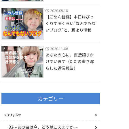
4
2020.05.18
【ごめん皆様】本日はびっ
くりするくらい”なんでもな
いブログ”と、耳より情報
5
2020.11.06
あなたの心に、直接語りか
けています（ただの書き漏
らした近況報告）
カテゴリー
storylive
33〜あの曲は今、どう聴こえますか〜