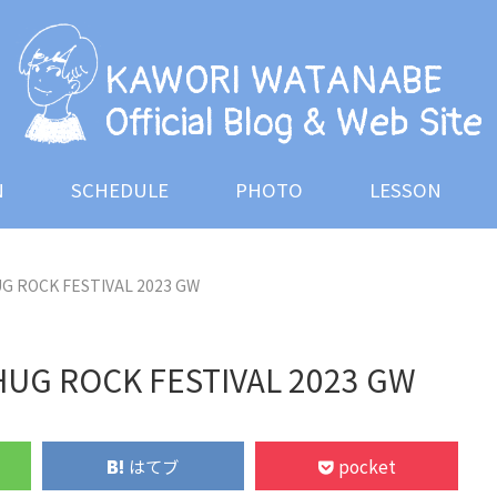
OG
INFORMATION
SCHEDULE
PHOTO
LES
KAWORI WATANABE
Official Blog & Web Site
N
SCHEDULE
PHOTO
LESSON
 ROCK FESTIVAL 2023 GW
UG ROCK FESTIVAL 2023 GW
はてブ
pocket