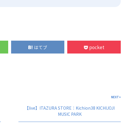
はてブ
pocket
NEXT
【live】ITAZURA STORE：Kichion38 KICHIJOJI
MUSIC PARK