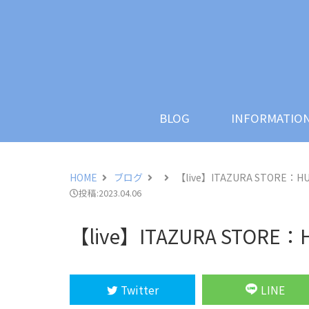
KAWORI WATANABE
BL
Official Blog & Web Site
BLOG
INFORMATIO
HOME
ブログ
【live】ITAZURA STORE：HUG
投稿:2023.04.06
【live】ITAZURA STORE：H
Twitter
LINE