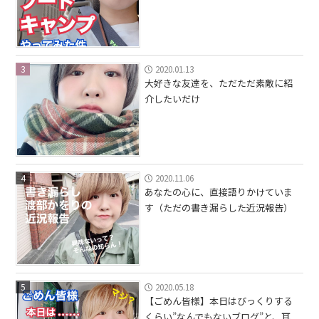
3
2020.01.13
大好きな友達を、ただただ素敵に紹
介したいだけ
4
2020.11.06
あなたの心に、直接語りかけていま
す（ただの書き漏らした近況報告）
5
2020.05.18
【ごめん皆様】本日はびっくりする
くらい”なんでもないブログ”と、耳