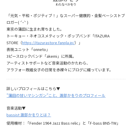
わたなべかをり
「元気・平和・ポジティブ！」なスーパー健康的・金髪ベーシストブ
ロガー( ˊᵕˋ )
東京の蒲田に生まれ育ちました。
トーキョー・ネオコスメティック・ポップバンド「ITAZURA
STORE（
https://itazurastore.fanpla.jp/
）」
表現ユニット「onneto」
3ピースロックバンド「akemi」に所属。
アーティストサポートなど音楽活動のかたわら、
アラフォー既婚女子の日常を赤裸々にブログに綴っています。
詳しいプロフィールはこちら▼
”蒲田の甘いマシンガン”こと、渡部かをりのプロフィール
音楽活動▼
bassist 渡部かをりとは？
使用機材：「Fender 1964 Jazz Bass relic」と「F-bass BN5-TW」