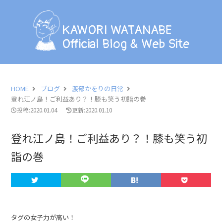
KAWORI WATANABE
Official Blog & Web Site
KAWORI WATANABE
Official Blog & Web Site
BLOG
INFORMATION
HOME
ブログ
渡部かをりの日常
登れ江ノ島！ご利益あり？！膝も笑う初詣の巻
SCHEDULE
投稿:2020.01.04
更新:2020.01.10
PHOTO
登れ江ノ島！ご利益あり？！膝も笑う初
詣の巻
LESSON
PROFILE
CONTACT
タグの女子力が高い！