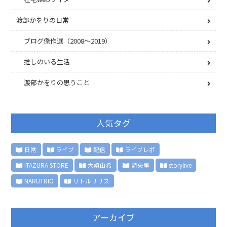
渡部かをりの日常
ブログ傑作選（2008〜2019）
推しのいる生活
渡部かをりの思うこと
人気タグ
日常
ライブ
配信
ライブレポ
ITAZURA STORE
大崎由希
詩央里
storylive
NARUTRIO
リトルリリス
アーカイブ