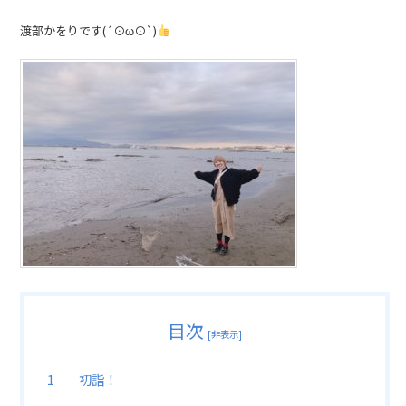
渡部かをりです(´⊙ω⊙`)
目次
[
非表示
]
初詣！