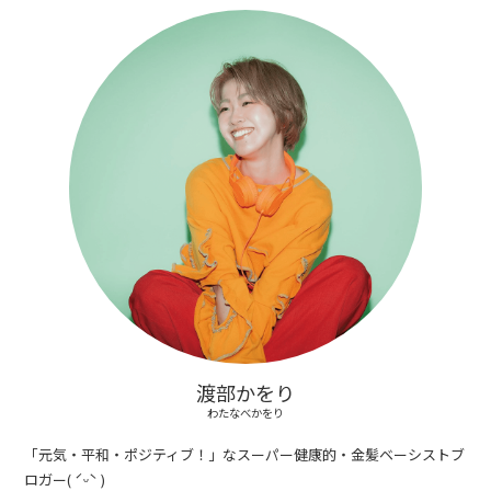
渡部かをり
わたなべかをり
「元気・平和・ポジティブ！」なスーパー健康的・金髪ベーシストブ
ロガー( ˊᵕˋ )