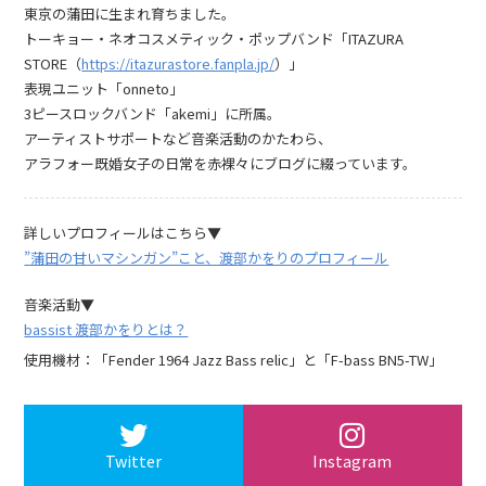
東京の蒲田に生まれ育ちました。
トーキョー・ネオコスメティック・ポップバンド「ITAZURA
STORE（
https://itazurastore.fanpla.jp/
）」
表現ユニット「onneto」
3ピースロックバンド「akemi」に所属。
アーティストサポートなど音楽活動のかたわら、
アラフォー既婚女子の日常を赤裸々にブログに綴っています。
詳しいプロフィールはこちら▼
”蒲田の甘いマシンガン”こと、渡部かをりのプロフィール
音楽活動▼
bassist 渡部かをりとは？
使用機材：「Fender 1964 Jazz Bass relic」と「F-bass BN5-TW」
Twitter
Instagram