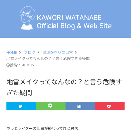
KAWORI WATANABE
Official Blog & Web Site
KAWORI WATANABE
Official Blog & Web Site
BLOG
INFORMATION
HOME
ブログ
渡部かをりの日常
地雷メイクってなんなの？と言う危険すぎた疑問
SCHEDULE
投稿:2020.07.25
PHOTO
地雷メイクってなんなの？と言う危険す
ぎた疑問
LESSON
PROFILE
CONTACT
やっとライターの仕事が終わってひと段落。