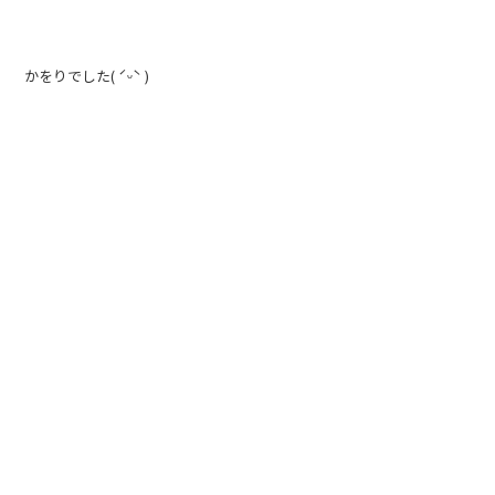
かをりでした( ˊᵕˋ )