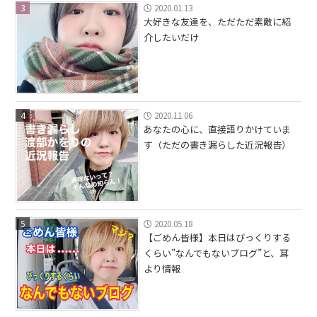
3
2020.01.13
大好きな友達を、ただただ素敵に紹
介したいだけ
4
2020.11.06
あなたの心に、直接語りかけていま
す（ただの書き漏らした近況報告）
5
2020.05.18
【ごめん皆様】本日はびっくりする
くらい”なんでもないブログ”と、耳
より情報