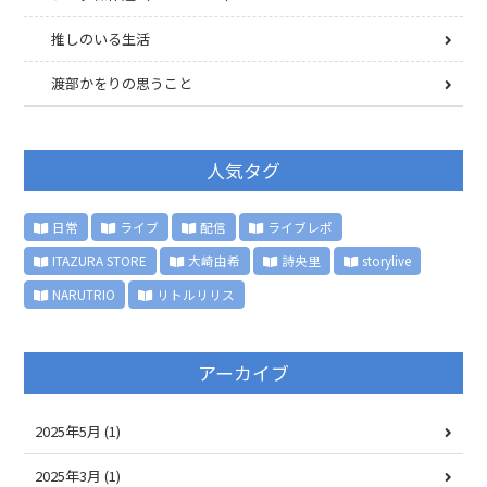
推しのいる生活
渡部かをりの思うこと
人気タグ
日常
ライブ
配信
ライブレポ
ITAZURA STORE
大崎由希
詩央里
storylive
NARUTRIO
リトルリリス
アーカイブ
2025年5月
(1)
2025年3月
(1)