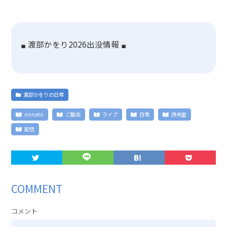
渡部かをり2026出没情報
渡部かをりの日常
onneto
ご飯会
ライブ
日常
詩央里
配信
COMMENT
コメント