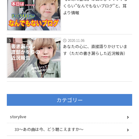
くらい”なんでもないブログ”と、耳
より情報
5
2020.11.06
あなたの心に、直接語りかけていま
す（ただの書き漏らした近況報告）
カテゴリー
storylive
33〜あの曲は今、どう聴こえますか〜