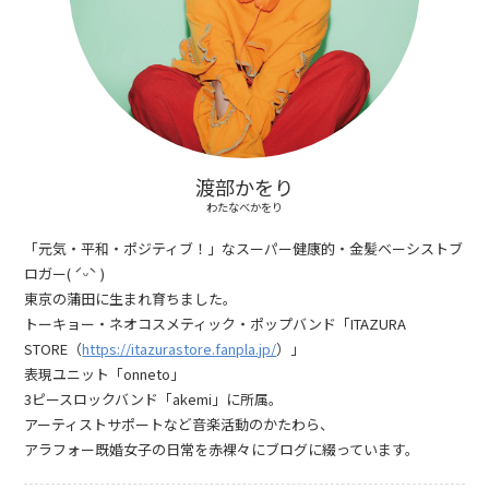
渡部かをり
わたなべかをり
「元気・平和・ポジティブ！」なスーパー健康的・金髪ベーシストブ
ロガー( ˊᵕˋ )
東京の蒲田に生まれ育ちました。
トーキョー・ネオコスメティック・ポップバンド「ITAZURA
STORE（
https://itazurastore.fanpla.jp/
）」
表現ユニット「onneto」
3ピースロックバンド「akemi」に所属。
アーティストサポートなど音楽活動のかたわら、
アラフォー既婚女子の日常を赤裸々にブログに綴っています。