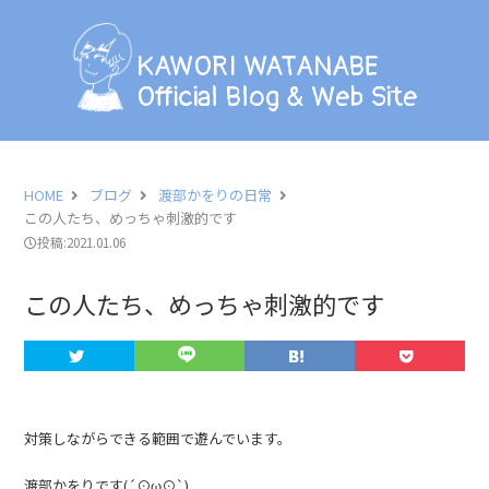
KAWORI WATANABE
Official Blog & Web Site
KAWORI WATANABE
Official Blog & Web Site
BLOG
INFORMATION
HOME
ブログ
渡部かをりの日常
この人たち、めっちゃ刺激的です
SCHEDULE
投稿:2021.01.06
PHOTO
この人たち、めっちゃ刺激的です
LESSON
PROFILE
対策しながらできる範囲で遊んでいます。
CONTACT
渡部かをりです(´⊙ω⊙`)