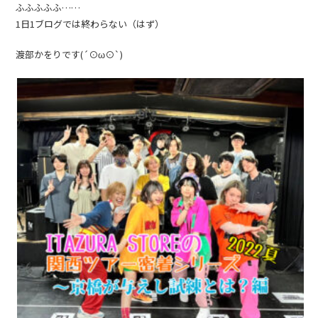
ふふふふふ……
1日1ブログでは終わらない（はず）
渡部かをりです(´⊙ω⊙`)