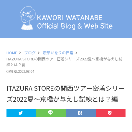
KAWORI WATANABE
Official Blog & Web Site
KAWORI WATANABE
Official Blog & Web Site
BLOG
INFORMATION
HOME
ブログ
渡部かをりの日常
ITAZURA STOREの関西ツアー密着シリーズ2022夏〜京橋が与えし試
SCHEDULE
練とは？編
投稿:2022.08.04
PHOTO
ITAZURA STOREの関西ツアー密着シリー
LESSON
ズ2022夏〜京橋が与えし試練とは？編
PROFILE
CONTACT