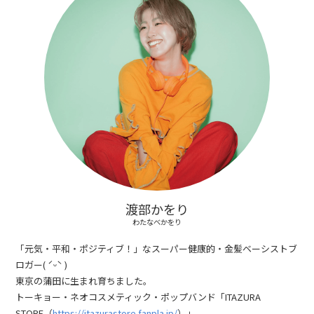
渡部かをり
わたなべかをり
「元気・平和・ポジティブ！」なスーパー健康的・金髪ベーシストブ
ロガー( ˊᵕˋ )
東京の蒲田に生まれ育ちました。
トーキョー・ネオコスメティック・ポップバンド「ITAZURA
STORE（
https://itazurastore.fanpla.jp/
）」