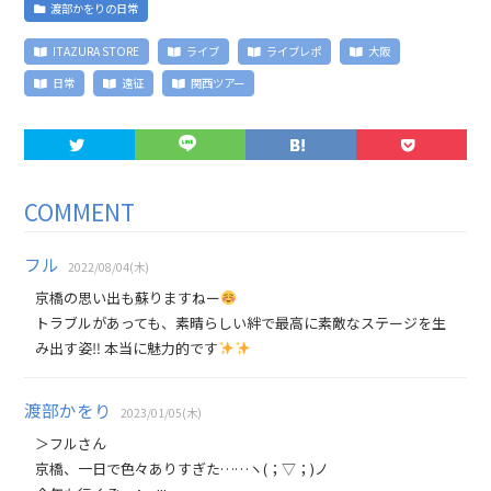
渡部かをりの日常
ITAZURA STORE
ライブ
ライブレポ
大阪
日常
遠征
関西ツアー
COMMENT
フル
2022/08/04(木)
京橋の思い出も蘇りますねー
トラブルがあっても、素晴らしい絆で最高に素敵なステージを生
み出す姿‼︎ 本当に魅力的です
渡部かをり
2023/01/05(木)
＞フルさん
京橋、一日で色々ありすぎた……ヽ(；▽；)ノ